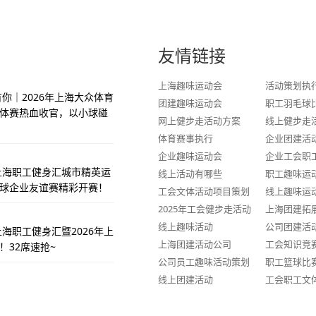
友情链接
上海趣味运动会
活动策划执
你｜2026年上海大众体育
团建趣味运动会
职工羽毛球
体赛热血收官，以小球碰
网上健步走活动方案
线上健步走
体育赛事执行
企业团建活
企业趣味运动会
企业工会职
季上海职工健身汇城市精英运
线上活动有哪些
职工趣味运
球企业友谊赛精彩开赛！
工会文体活动项目策划
线上趣味运
2025年工会健步走活动
上海团建拓
线上趣味活动
公司团建活
上海职工健身汇暨2026年上
上海团建活动公司
工会知识竞
！32席速抢~
公司员工趣味活动策划
职工篮球比
线上团建活动
工会职工文