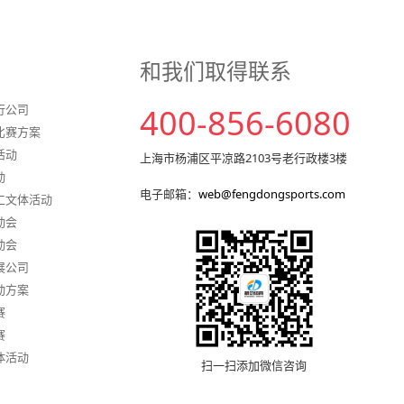
和我们取得联系
行公司
400-856-6080
比赛方案
活动
上海市杨浦区平凉路2103号老行政楼3楼
动
电子邮箱：
web@fengdongsports.com
工文体活动
动会
动会
展公司
动方案
赛
赛
体活动
扫一扫添加微信咨询