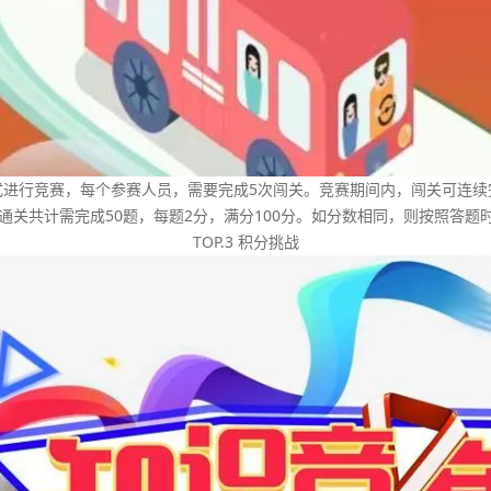
式进行竞赛，每个参赛人员，需要完成5次闯关。竞赛期间内，闯关可连续
通关共计需完成50题，每题2分，满分100分。如分数相同，则按照答
TOP.3 积分挑战