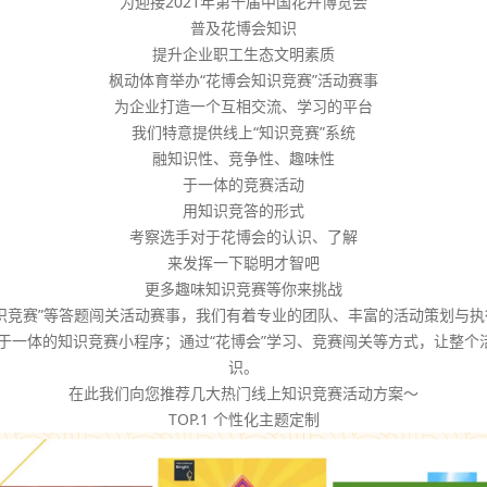
为迎接2021年第十届中国花卉博览会
普及花博会知识
提升企业职工生态文明素质
枫动体育举办“花博会知识竞赛”活动赛事
为企业打造一个互相交流、学习的平台
我们特意提供线上“知识竞赛”系统
融知识性、竞争性、趣味性
于一体的竞赛活动
用知识竞答的形式
考察选手对于花博会的认识、了解
来发挥一下聪明才智吧
更多趣味知识竞赛等你来挑战
识竞赛”等答题闯关活动赛事，我们有着专业的团队、丰富的活动策划与
一体的知识竞赛小程序；通过“花博会”学习、竞赛闯关等方式，让整个
识。
在此我们向您推荐几大热门线上知识竞赛活动方案～
TOP.1 个性化主题定制