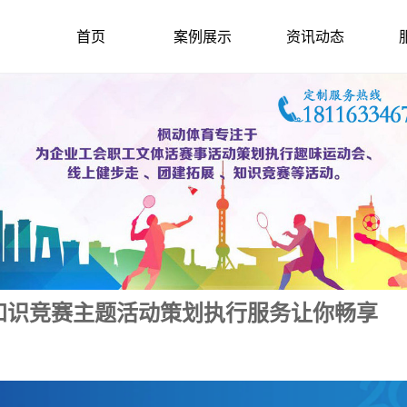
首页
案例展示
资讯动态
知识竞赛主题活动策划执行服务让你畅享
2021-3-9