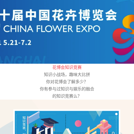
花博会知识竞赛
知识小战场，趣味大比拼
你对花博会了解多少？
你有参与过知识与娱乐的融合
的知识竞赛么？