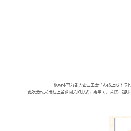
枫动体育为各大企业工会举办线上线下“知
此次活动采用线上答题闯关的形式，集学习、竞技、趣味于