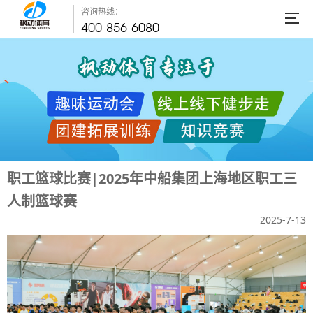
咨询热线：
400-856-6080
职工篮球比赛|2025年中船集团上海地区职工三
人制篮球赛
2025-7-13