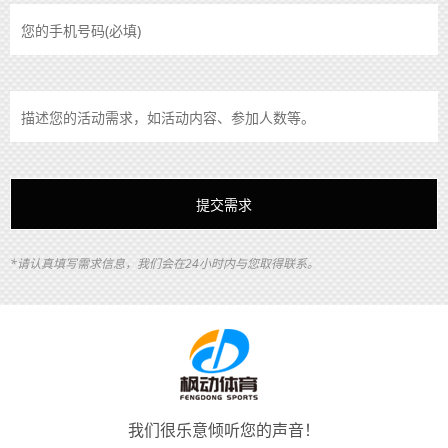
*请认真填写需求信息，我们会在24小时内与您取得联系。
我们很乐意倾听您的声音！