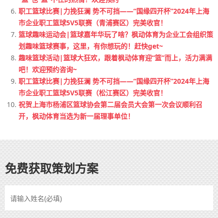
职工篮球比赛|力挽狂澜 势不可挡——​“国缘四开杯”2024年上海
市企业职工篮球5V5联赛（青浦赛区）完美收官！
篮球趣味运动会|篮球嘉年华玩了啥？枫动体育为企业工会组织策
划趣味篮球赛事，这里，有你想玩的！赶快get~
趣味篮球活动|篮球大狂欢，跟着枫动体育迎“篮”而上，活力满满
吧！欢迎预约咨询~
职工篮球比赛|力挽狂澜 势不可挡——​“国缘四开杯”2024年上海
市企业职工篮球5V5联赛（松江赛区）完美收官！
祝贺上海市杨浦区篮球协会第二届会员大会第一次会议顺利召
开，枫动体育当选为新一届理事单位！
免费获取策划方案