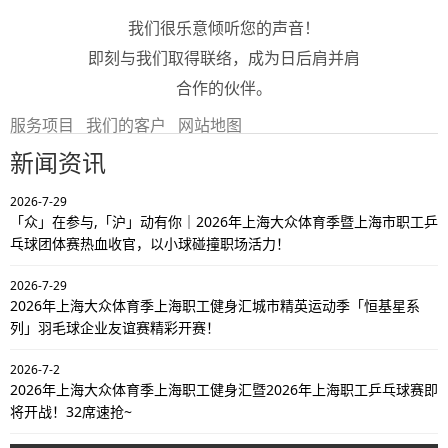
我们很乐意倾听您的声音！
即刻与我们取得联络，成为日后肩并肩
合作的伙伴。
服务项目
我们的客户
网站地图
新闻资讯
2026-7-29
「众」在参与,「沪」动有你｜2026年上海大众体育季暨上海市职工乒
乓球团体赛热血收官，以小球碰撞职场活力！
2026-7-29
2026年上海大众体育季上海职工健身汇城市精英运动季「恒基星系
列」羽毛球企业友谊赛精彩开赛！
2026-7-2
2026年上海大众体育季上海职工健身汇暨2026年上海职工乒乓球赛即
将开战！32席速抢~