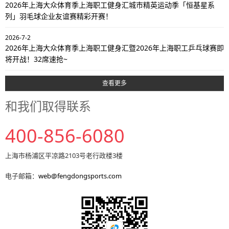
2026年上海大众体育季上海职工健身汇城市精英运动季「恒基星系
列」羽毛球企业友谊赛精彩开赛！
2026-7-2
2026年上海大众体育季上海职工健身汇暨2026年上海职工乒乓球赛即
将开战！32席速抢~
查看更多
和我们取得联系
400-856-6080
上海市杨浦区平凉路2103号老行政楼3楼
电子邮箱：
web@fengdongsports.com