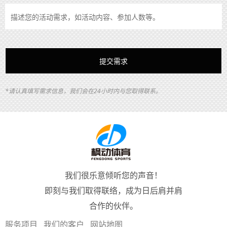
*请认真填写需求信息，我们会在24小时内与您取得联系。
我们很乐意倾听您的声音！
即刻与我们取得联络，成为日后肩并肩
合作的伙伴。
服务项目
我们的客户
网站地图