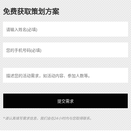
免费获取策划方案
*请认真填写需求信息，我们会在24小时内与您取得联系。