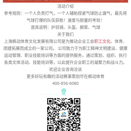
活动介绍
参考规则：一个人负责打气，一个人辅助捏紧气球防止漏气，最先将
气球打爆的队伍获胜！速度与胆量的考验！
道具说明：护目镜、头盔、脚泵、气球
关于我们
上海枫动体育文化发展有限公司是为推动企业工会
职工文化
、体育、
团建拓展而成立的一家公司。 公司致力于为职工精神文明建设、健康
运动管理、职业技能培训等方面的提供服务，通过策划、组织、执行
各类文体活动、技能培训等，以此提升企业职工的凝聚力和战斗力。
欢迎企业咨询洽谈
更多好玩有趣的活动赛事策划尽在枫动体育
400-856-6080