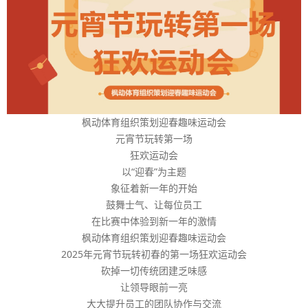
枫动体育组织策划迎春趣味运动会
元宵节玩转第一场
狂欢运动会
以“迎春”为主题
象征着新一年的开始
鼓舞士气、让每位员工
在比赛中体验到新一年的激情
枫动体育组织策划迎春趣味运动会
2025年元宵节玩转初春的第一场狂欢运动会
砍掉一切传统团建乏味感
让领导眼前一亮
大大提升员工的团队协作与交流