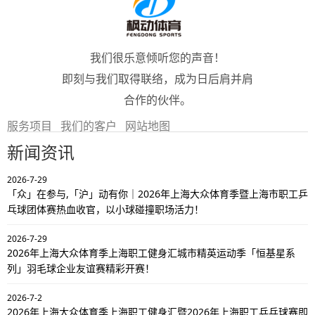
我们很乐意倾听您的声音！
即刻与我们取得联络，成为日后肩并肩
合作的伙伴。
服务项目
我们的客户
网站地图
新闻资讯
2026-7-29
「众」在参与,「沪」动有你｜2026年上海大众体育季暨上海市职工乒
乓球团体赛热血收官，以小球碰撞职场活力！
2026-7-29
2026年上海大众体育季上海职工健身汇城市精英运动季「恒基星系
列」羽毛球企业友谊赛精彩开赛！
2026-7-2
2026年上海大众体育季上海职工健身汇暨2026年上海职工乒乓球赛即