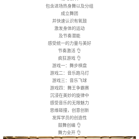
包含进场热身舞以及分组
成立舞团
并快速认识有氧鼓
激发身体的运动
及节奏潜能
感受统一的力量与美好
节奏激活 👌
疯狂游戏 👌
游戏一：舞步棋盘
游戏二：音乐跑马灯
游戏三：音乐飞球
游戏四：舞王争霸赛
沉浸在美妙的旋律中
感受音乐的无限魅力
思维碰撞，创意创新
发挥学员的创造性
鼓舞创编 👌
舞力全开 👌