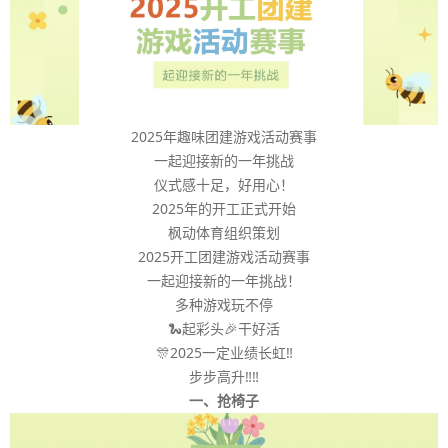
2025年趣味团建游戏活动赛事
一起迎接新的一年挑战
仪式感十足，好用心！
2025年的开工正式开始
枫动体育组织策划
2025开工团建游戏活动赛事
一起迎接新的一年挑战！
多种游戏玩不停
🐍起彩头🎉干好活
🎊2025一定业绩长虹‼️
步步高升‼️‼️
一、抢椅子