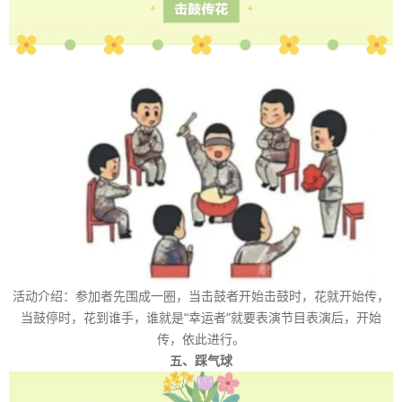
活动介绍：参加者先围成一圈，当击鼓者开始击鼓时，花就开始传，
当鼓停时，花到谁手，谁就是“幸运者”就要表演节目表演后，开始
传，依此进行。
五、踩气球