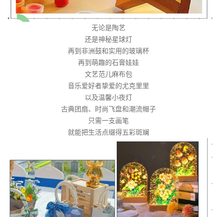
无论是陶艺
还是神秘星球灯
再到非洲鼓和实用的玻璃杯
再到萌趣的石膏娃娃
文艺范儿麻布包
音乐爱好者挚爱的尤克里里
以及温馨小夜灯
古典团扇、时尚飞盘和潮流帽子
只需一支画笔
就能把生活点缀得五彩斑斓