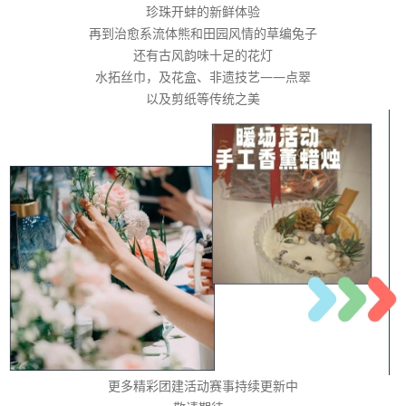
珍珠开蚌的新鲜体验
再到治愈系流体熊和田园风情的草编兔子
还有古风韵味十足的花灯
水拓丝巾，及花盒、非遗技艺——点翠
以及剪纸等传统之美
更多精彩团建活动赛事持续更新中