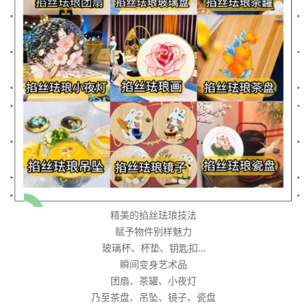
精美的掐丝珐琅技法
赋予物件别样魅力
玻璃杯、杯垫、钥匙扣…
瞬间变身艺术品
团扇、茶罐、小夜灯
乃至茶盘、吊坠、镜子、瓷盘