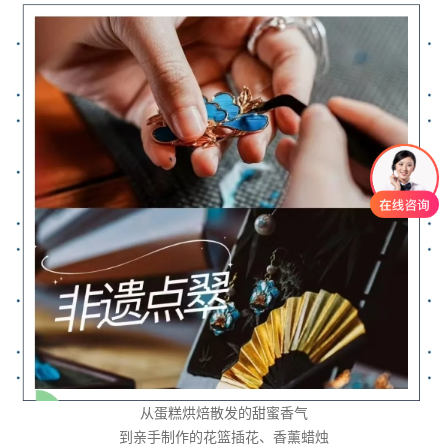
从蛋糕烘焙散发的甜蜜香气
到亲手制作的花篮插花、香薰蜡烛