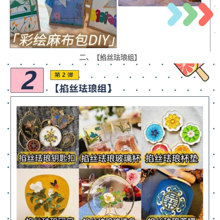
二、【掐丝珐琅组】