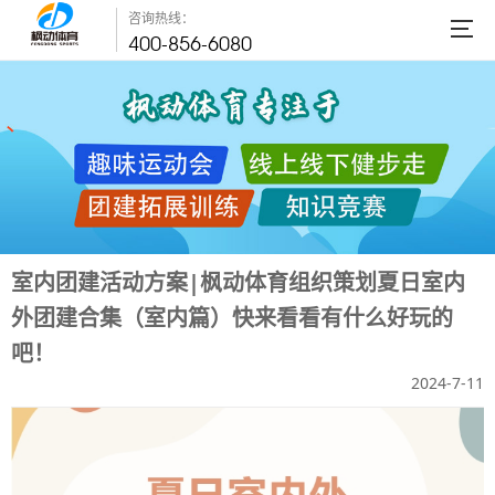
咨询热线：
400-856-6080
室内团建活动方案|枫动体育组织策划夏日室内
外团建合集（室内篇）快来看看有什么好玩的
吧！
2024-7-11