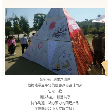
金字塔计划主题团建
根据能量金字塔的底层逻辑设计而来
它是一款
团队共创、智慧共享
协作沟通、凝心聚力的团建产品
在活动过程中大家群策群力