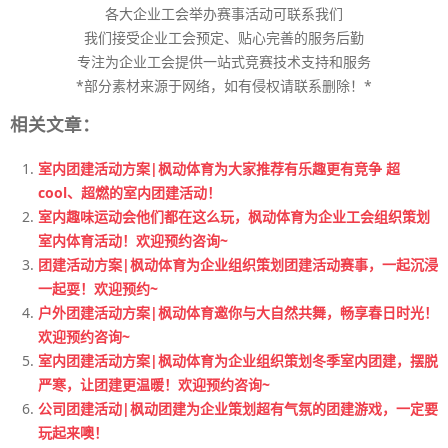
各大企业工会举办赛事活动可联系我们
我们接受企业工会预定、贴心完善的服务后勤
专注为企业工会提供一站式竞赛技术支持和服务
*部分素材来源于网络，如有侵权请联系删除！*
相关文章：
室内团建活动方案|枫动体育为大家推荐有乐趣更有竞争 超
cool、超燃的室内团建活动！
室内趣味运动会他们都在这么玩，枫动体育为企业工会组织策划
室内体育活动！欢迎预约咨询~
团建活动方案|枫动体育为企业组织策划团建活动赛事，一起沉浸
一起耍！欢迎预约~
户外团建活动方案|枫动体育邀你与大自然共舞，畅享春日时光！
欢迎预约咨询~
室内团建活动方案|枫动体育为企业组织策划冬季室内团建，摆脱
严寒，让团建更温暖！欢迎预约咨询~
公司团建活动|枫动团建为企业策划超有气氛的团建游戏，一定要
玩起来噢！