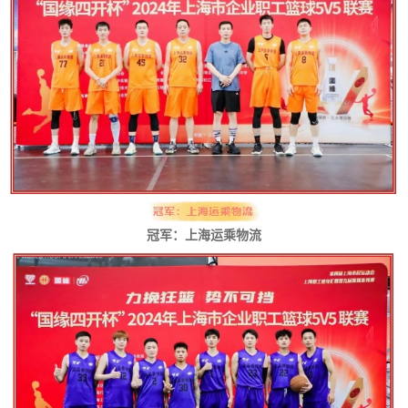
冠军：上海运乘物流