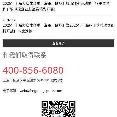
2026年上海大众体育季上海职工健身汇城市精英运动季「恒基星系
列」羽毛球企业友谊赛精彩开赛！
2026-7-2
2026年上海大众体育季上海职工健身汇暨2026年上海职工乒乓球赛即
将开战！32席速抢~
查看更多
和我们取得联系
400-856-6080
上海市杨浦区平凉路2103号老行政楼3楼
电子邮箱：
web@fengdongsports.com