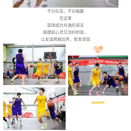
不分队伍，不论输赢
在这里
篮球成为共通的语言
搭建起心灵交流的桥梁，
让友谊跨越边界，愈发坚固