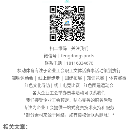
扫二维码｜关注我们
微信号｜fengdongsports
联系电话｜18116334670
枫动体育专注于企业工会职工文体活赛事活动策划执行
趣味运动会 | 线上健步走 | 团建拓展 | 知识竞赛 | 体育赛事
红色文化寻访| 线上电竞比赛| 红色团建运动会
各大企业工会举办赛事活动可联系我们
我们接受企业工会预定、贴心完善的服务后勤
专注为企业工会提供一站式竞赛技术支持和服务
*部分素材来源于网络，如有侵权请联系删除！*
相关文章：