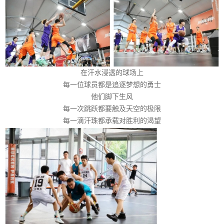
在汗水浸透的球场上
每一位球员都是追逐梦想的勇士
他们脚下生风
每一次跳跃都要触及天空的极限
每一滴汗珠都承载对胜利的渴望