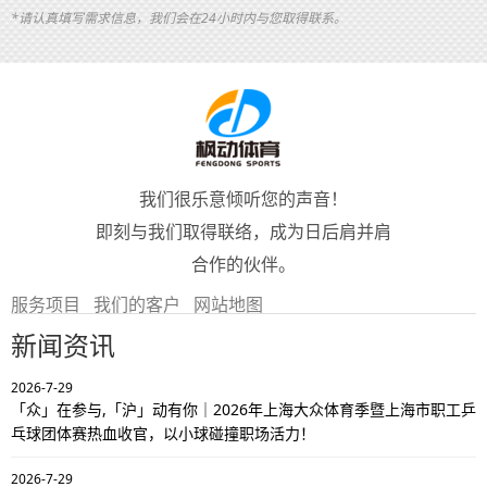
*请认真填写需求信息，我们会在24小时内与您取得联系。
我们很乐意倾听您的声音！
即刻与我们取得联络，成为日后肩并肩
合作的伙伴。
服务项目
我们的客户
网站地图
新闻资讯
2026-7-29
「众」在参与,「沪」动有你｜2026年上海大众体育季暨上海市职工乒
乓球团体赛热血收官，以小球碰撞职场活力！
2026-7-29