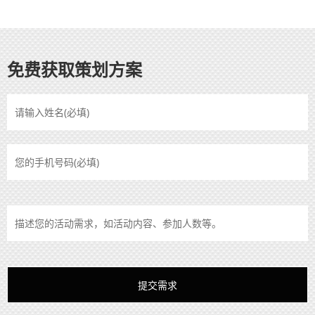
免费获取策划方案