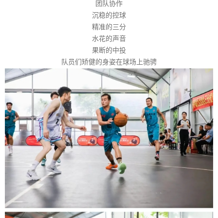
团队协作
沉稳的控球
精准的三分
水花的声音
果断的中投
队员们矫健的身姿在球场上驰骋