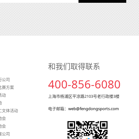
和我们取得联系
行公司
400-856-6080
比赛方案
活动
上海市杨浦区平凉路2103号老行政楼3楼
动
电子邮箱：
web@fengdongsports.com
工文体活动
动会
动会
展公司