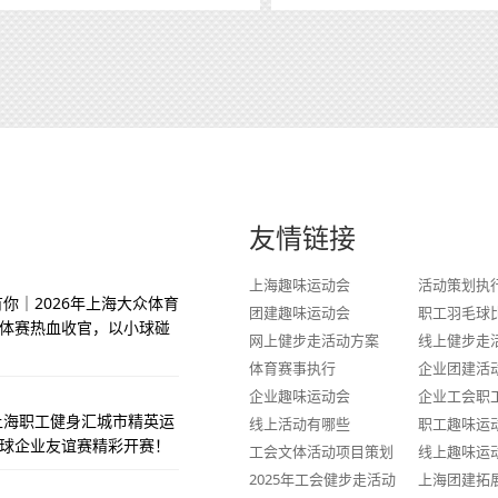
友情链接
上海趣味运动会
活动策划执
你｜2026年上海大众体育
团建趣味运动会
职工羽毛球
体赛热血收官，以小球碰
网上健步走活动方案
线上健步走
体育赛事执行
企业团建活
企业趣味运动会
企业工会职
季上海职工健身汇城市精英运
线上活动有哪些
职工趣味运
球企业友谊赛精彩开赛！
工会文体活动项目策划
线上趣味运
2025年工会健步走活动
上海团建拓