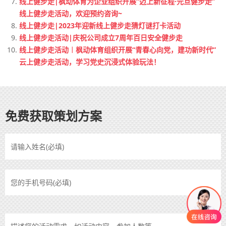
线上健步走|枫动体育为企业组织开展“迈上新征程·元旦健步走”
线上健步走活动，欢迎预约咨询~
线上健步走|2023年迎新线上健步走猜灯谜打卡活动
线上健步走活动|庆祝公司成立7周年百日安全健步走
线上健步走活动︱枫动体育组织开展“青春心向党，建功新时代”
云上健步走活动，学习党史沉浸式体验玩法！
免费获取策划方案