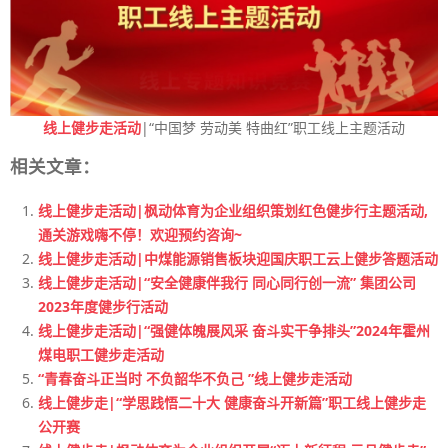
线上健步走活动
|“中国梦 劳动美 特曲红”职工线上主题活动
相关文章：
线上健步走活动|枫动体育为企业组织策划红色健步行主题活动,
通关游戏嗨不停！欢迎预约咨询~
线上健步走活动|中煤能源销售板块迎国庆职工云上健步答题活动
线上健步走活动|“安全健康伴我行 同心同行创一流” 集团公司
2023年度健步行活动
线上健步走活动|“强健体魄展风采 奋斗实干争排头”2024年霍州
煤电职工健步走活动
“青春奋斗正当时 不负韶华不负己 ”线上健步走活动
线上健步走|“学思践悟二十大 健康奋斗开新篇”职工线上健步走
公开赛