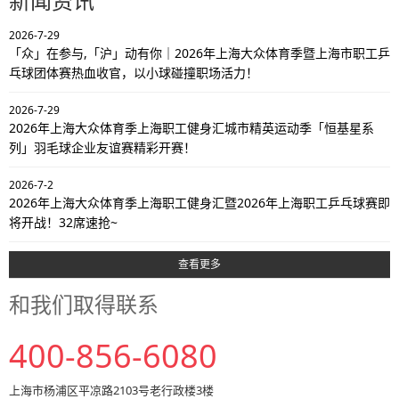
新闻资讯
2026-7-29
「众」在参与,「沪」动有你｜2026年上海大众体育季暨上海市职工乒
乓球团体赛热血收官，以小球碰撞职场活力！
2026-7-29
2026年上海大众体育季上海职工健身汇城市精英运动季「恒基星系
列」羽毛球企业友谊赛精彩开赛！
2026-7-2
2026年上海大众体育季上海职工健身汇暨2026年上海职工乒乓球赛即
将开战！32席速抢~
查看更多
和我们取得联系
400-856-6080
上海市杨浦区平凉路2103号老行政楼3楼