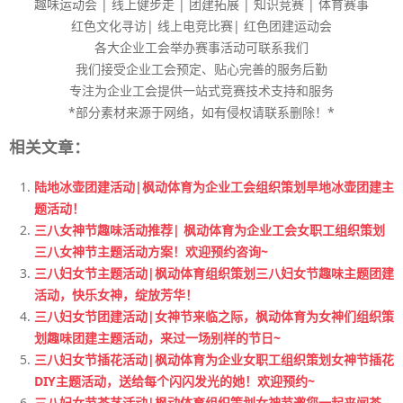
趣味运动会 | 线上健步走 | 团建拓展 | 知识竞赛 | 体育赛事
红色文化寻访| 线上电竞比赛| 红色团建运动会
各大企业工会举办赛事活动可联系我们
我们接受企业工会预定、贴心完善的服务后勤
专注为企业工会提供一站式竞赛技术支持和服务
*部分素材来源于网络，如有侵权请联系删除！*
相关文章：
陆地冰壶团建活动|枫动体育为企业工会组织策划旱地冰壶团建主
题活动！
三八女神节趣味活动推荐| 枫动体育为企业工会女职工组织策划
三八女神节主题活动方案！欢迎预约咨询~
三八妇女节主题活动|枫动体育组织策划三八妇女节趣味主题团建
活动，快乐女神，绽放芳华！
三八妇女节团建活动|女神节来临之际，枫动体育为女神们组织策
划趣味团建主题活动，来过一场别样的节日~
三八妇女节插花活动|枫动体育为企业女职工组织策划女神节插花
DIY主题活动，送给每个闪闪发光的她！欢迎预约~
三八妇女节茶艺活动|枫动体育组织策划女神节邀您一起来闻茶