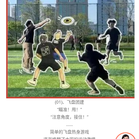
(01)、飞盘团建
“瞄准！甩！”
“注意角度，接住！”
……
简单的飞盘热身游戏