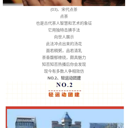
(03)、宋代点茶
点茶
也是古代茶人智慧和艺术的象征
它用独特击拂手法
向世人展示
此法冲点出来的汤花
面若稠粥，品若清乳
茶香馥郁缭绕，颇具魅力
知否知否热播后你会发现
现今有多数人争相效仿
NO.2、轻运动团建