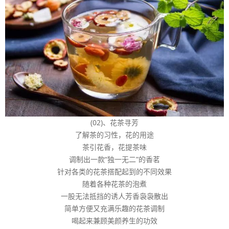
(02)、花茶寻芳
了解茶的习性，花的用途
茶引花香，花提茶味
调制出一款“独一无二”的香茗
针对各类的花茶搭配起到的不同效果
随着各种花茶的泡煮
一股无法抵挡的诱人芳香袅袅散出
简单方便又充满乐趣的花茶调制
喝起来兼顾美颜养生的功效