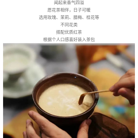
闻起来香气四溢
愿花茶相伴，日子可暖
选用玫瑰、茉莉、腊梅、桂花等
不同花类
搭配优质红茶
根据个人口感喜好装入茶包