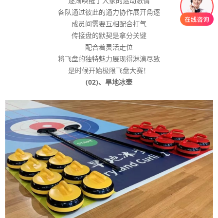
逐渐唤醒了大家的运动激情
各队通过彼此的通力协作展开角逐
成员间需要互相配合打气
传接盘的默契是拿分关键
配合着灵活走位
将飞盘的独特魅力展现得淋漓尽致
是时候开始极限飞盘大赛！
(02)、旱地冰壶