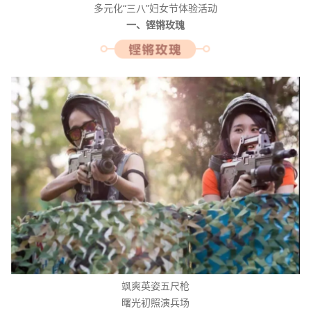
多元化“三八”妇女节体验活动
一、铿锵玫瑰
飒爽英姿五尺枪
曙光初照演兵场