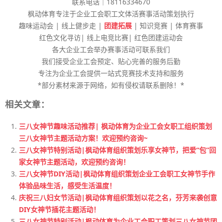
联系电话｜18116334670
枫动体育专注于企业工会职工文体活赛事活动策划执行
趣味运动会 | 线上健步走 |
团建拓展
| 知识竞赛 | 体育赛事
红色文化寻访| 线上电竞比赛| 红色团建运动会
各大企业工会举办赛事活动可联系我们
我们接受企业工会预定、贴心完善的服务后勤
专注为企业工会提供一站式竞赛技术支持和服务
*部分素材来源于网络，如有侵权请联系删除！*
相关文章：
三八女神节趣味活动推荐| 枫动体育为企业工会女职工组织策划
三八女神节主题活动方案！欢迎预约咨询~
三八女神节特别活动|枫动体育组织策划乐享女神节，把爱“包”回
家女神节主题活动，欢迎预约咨询！
三八女神节DIY活动|枫动体育组织策划企业工会职工女神节手作
体验品味生活，感受生活温度！
庆祝三八妇女节活动|枫动体育组织策划以花之名，芬芳来袭创意
DIY女神节插花主题活动！
三八女神节特别活动|枫动体育为企业工会职工策划三八女神节团