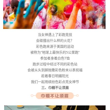
当女神遇上了彩跑竞技
会碰撞出什么样的火花？
彩色跑来源于美国的运动
被称为“地球上最快乐的5公里跑”
参加者身着白色T恤
跑步过程中经过不同的彩色站
会被从头到脚抛撒彩色粉末以表祝福
趁着春日明媚阳光
我们一起用缤纷色彩点亮女神节
三、巾帼不让须眉