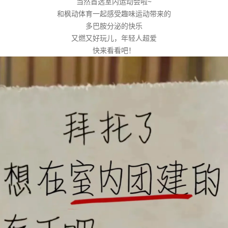
当然首选室内运动会啦~
和枫动体育一起感受趣味运动带来的
多巴胺分泌的快乐
又燃又好玩儿，年轻人超爱
快来看看吧！