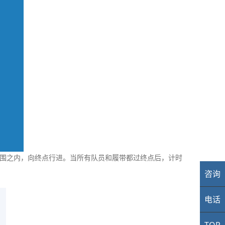
范围之内，向终点行进。当所有队员和履带都过终点后，计时
咨询
业
电话
40