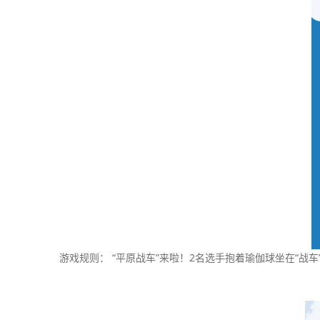
游戏规则： “平原战车”来啦！2名选手抱着瑜伽球坐在“