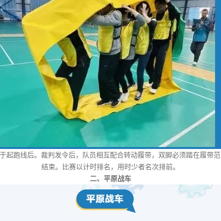
立于起跑线后。裁判发令后，队员相互配合转动履带，双脚必须踏在履带
结束。比赛以计时排名，用时少者名次排前。
二、平原战车