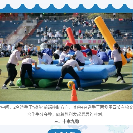
战车”中间，2名选手于“战车”前端控制方向，其余4名选手于两侧用四节车
合作争分夺秒，向着胜利发起最后的冲刺。
三、十拿九稳