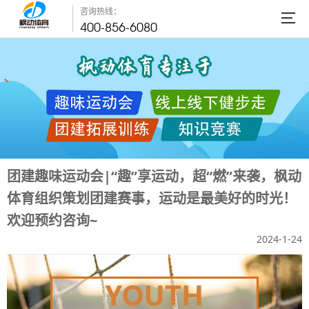
咨询热线：
400-856-6080
团建趣味运动会|“趣”享运动，超“燃”来袭，枫动
体育组织策划团建赛事，运动是最美好的时光！
欢迎预约咨询~
2024-1-24