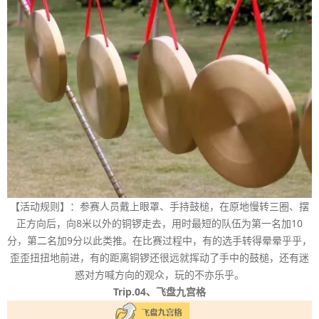
【活动规则】：参赛人员戴上眼罩、手持鼓槌，在原地慢转三圈、摆
正方向后，向8米以外的铜锣走去，用时最短的队伍为第一名加10
分，第二名加9分以此类推。在比赛过程中，有的选手转得晕晕乎乎，
歪歪扭扭地前进，有的距离铜锣还很远就挥动了手中的鼓槌，还有迷
惑对方喊方向的观众，玩的不亦乐乎。
Trip.04、飞盘九宫格