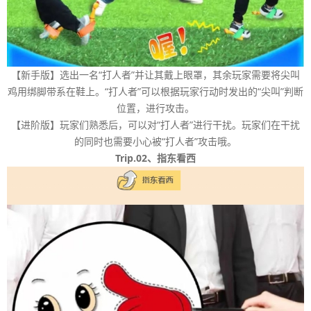
【新手版】选出一名“打人者”并让其戴上眼罩，其余玩家需要将尖叫
鸡用绑脚带系在鞋上。“打人者”可以根据玩家行动时发出的“尖叫”判断
位置，进行攻击。
【进阶版】玩家们熟悉后，可以对“打人者”进行干扰。玩家们在干扰
的同时也需要小心被“打人者”攻击哦。
Trip.02、指东看西