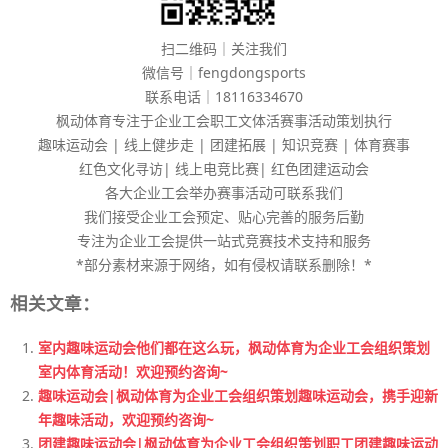
扫二维码｜关注我们
微信号｜fengdongsports
联系电话｜18116334670
枫动体育专注于企业工会职工文体活赛事活动策划执行
趣味运动会 | 线上健步走 | 团建拓展 | 知识竞赛 | 体育赛事
红色文化寻访| 线上电竞比赛| 红色团建运动会
各大企业工会举办赛事活动可联系我们
我们接受企业工会预定、贴心完善的服务后勤
专注为企业工会提供一站式竞赛技术支持和服务
*部分素材来源于网络，如有侵权请联系删除！*
相关文章：
室内趣味运动会他们都在这么玩，枫动体育为企业工会组织策划
室内体育活动！欢迎预约咨询~
趣味运动会|枫动体育为企业工会组织策划趣味运动会，携手迎新
年趣味活动，欢迎预约咨询~
团建趣味运动会|枫动体育为企业工会组织策划职工团建趣味运动