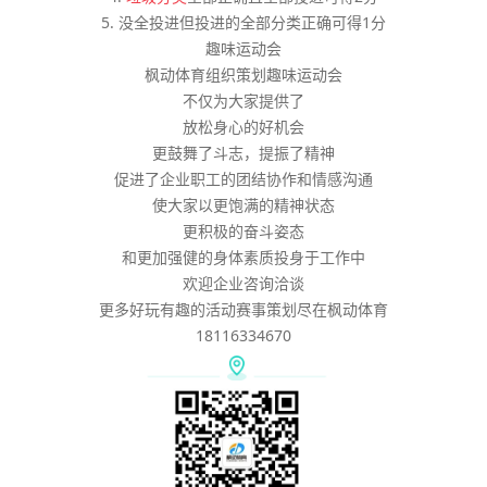
5. 没全投进但投进的全部分类正确可得1分
趣味运动会
枫动体育组织策划趣味运动会
不仅为大家提供了
放松身心的好机会
更鼓舞了斗志，提振了精神
促进了企业职工的团结协作和情感沟通
使大家以更饱满的精神状态
更积极的奋斗姿态
和更加强健的身体素质投身于工作中
欢迎企业咨询洽谈
更多好玩有趣的活动赛事策划尽在枫动体育
18116334670