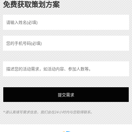
免费获取策划方案
*请认真填写需求信息，我们会在24小时内与您取得联系。