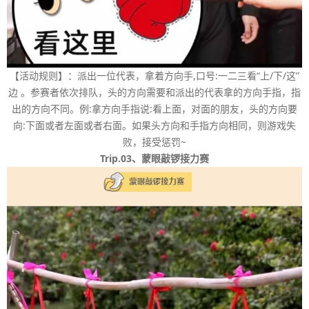
【活动规则】：派出一位代表，拿着方向手,口号:一二三看“上/下/这”
边 。参赛者依次排队，头的方向需要和派出的代表拿的方向手指，指
出的方向不同。例:拿方向手指说:看上面，对面的朋友，头的方向要
向:下面或者左面或者右面。如果头方向和手指方向相同，则游戏失
败，接受惩罚~
Trip.03、蒙眼敲锣接力赛