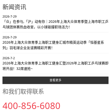
新闻资讯
2026-7-29
「众」在参与,「沪」动有你｜2026年上海大众体育季暨上海市职工乒
乓球团体赛热血收官，以小球碰撞职场活力！
2026-7-29
2026年上海大众体育季上海职工健身汇城市精英运动季「恒基星系
列」羽毛球企业友谊赛精彩开赛！
2026-7-2
2026年上海大众体育季上海职工健身汇暨2026年上海职工乒乓球赛即
将开战！32席速抢~
查看更多
和我们取得联系
400-856-6080