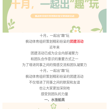
十月，一起出“趣”玩
枫动体育组织策划精彩纷呈的
团建活动
近年来
团建活动已成为企业内部凝聚力
和团队合作意识的重要方式之一
为了增进同事之间的情感交流和团队凝聚力
十月，一起出“趣”玩
枫动体育组织策划精彩纷呈的团建活动
不仅增进了同事之间的默契和友谊
也让大家更加深刻地
感受到团队的力量
一、水涨船高