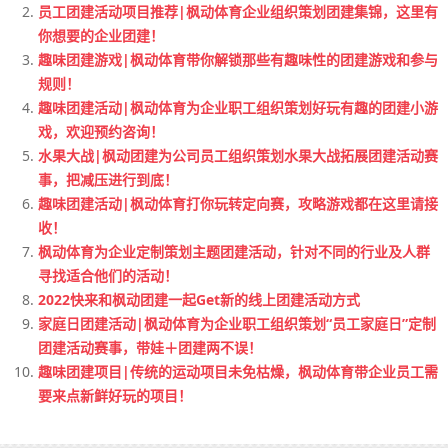
员工团建活动项目推荐|枫动体育企业组织策划团建集锦，这里有
你想要的企业团建！
趣味团建游戏|枫动体育带你解锁那些有趣味性的团建游戏和参与
规则！
趣味团建活动|枫动体育为企业职工组织策划好玩有趣的团建小游
戏，欢迎预约咨询！
水果大战|枫动团建为公司员工组织策划水果大战拓展团建活动赛
事，把减压进行到底！
趣味团建活动|枫动体育打你玩转定向赛，攻略游戏都在这里请接
收！
枫动体育为企业定制策划主题团建活动，针对不同的行业及人群
寻找适合他们的活动！
2022快来和枫动团建一起Get新的线上团建活动方式
家庭日团建活动|枫动体育为企业职工组织策划“员工家庭日”定制
团建活动赛事，带娃＋团建两不误！
趣味团建项目|传统的运动项目未免枯燥，枫动体育带企业员工需
要来点新鲜好玩的项目！