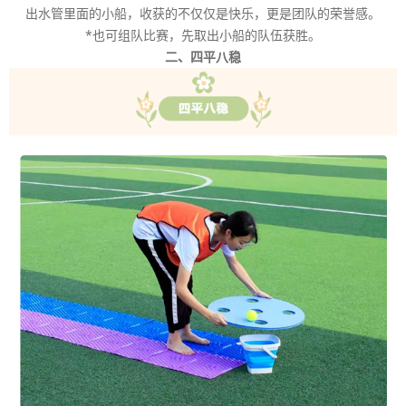
出水管里面的小船，收获的不仅仅是快乐，更是团队的荣誉感。
*也可组队比赛，先取出小船的队伍获胜。
二、四平八稳