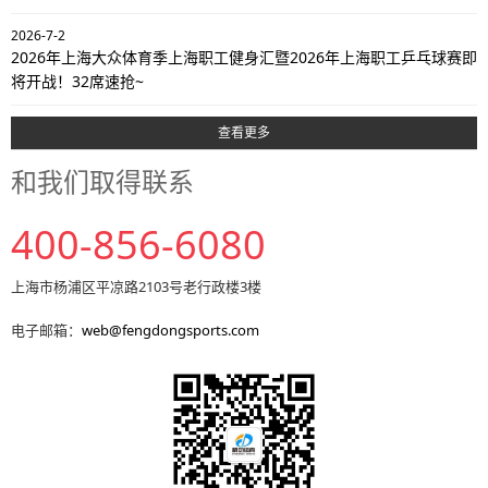
2026-7-2
2026年上海大众体育季上海职工健身汇暨2026年上海职工乒乓球赛即
将开战！32席速抢~
查看更多
和我们取得联系
400-856-6080
上海市杨浦区平凉路2103号老行政楼3楼
电子邮箱：
web@fengdongsports.com