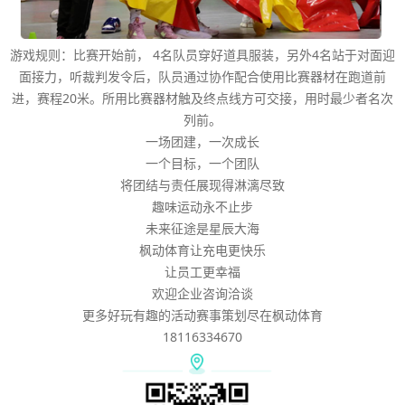
游戏规则：比赛开始前， 4名队员穿好道具服装，另外4名站于对面迎
面接力，听裁判发令后，队员通过协作配合使用比赛器材在跑道前
进，赛程20米。所用比赛器材触及终点线方可交接，用时最少者名次
列前。
一场团建，一次成长
一个目标，一个团队
将团结与责任展现得淋漓尽致
趣味运动永不止步
未来征途是星辰大海
枫动体育让充电更快乐
让员工更幸福
欢迎企业咨询洽谈
更多好玩有趣的活动赛事策划尽在枫动体育
18116334670