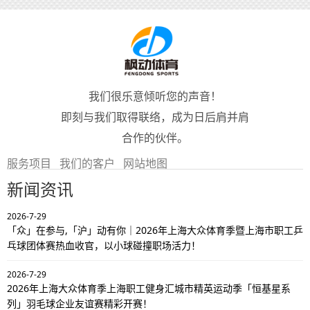
我们很乐意倾听您的声音！
即刻与我们取得联络，成为日后肩并肩
合作的伙伴。
服务项目
我们的客户
网站地图
新闻资讯
2026-7-29
「众」在参与,「沪」动有你｜2026年上海大众体育季暨上海市职工乒
乓球团体赛热血收官，以小球碰撞职场活力！
2026-7-29
2026年上海大众体育季上海职工健身汇城市精英运动季「恒基星系
列」羽毛球企业友谊赛精彩开赛！