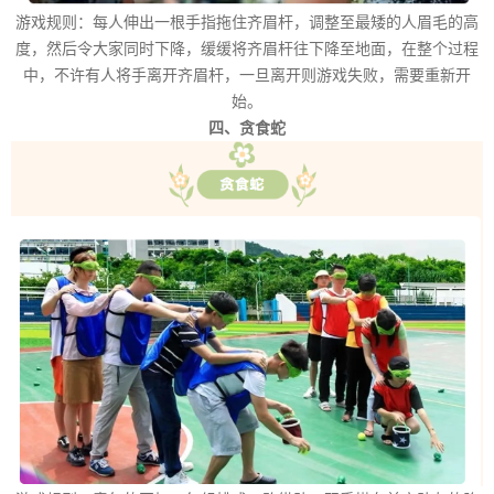
游戏规则：每人伸出一根手指拖住齐眉杆，调整至最矮的人眉毛的高
度，然后令大家同时下降，缓缓将齐眉杆往下降至地面，在整个过程
中，不许有人将手离开齐眉杆，一旦离开则游戏失败，需要重新开
始。
四、贪食蛇