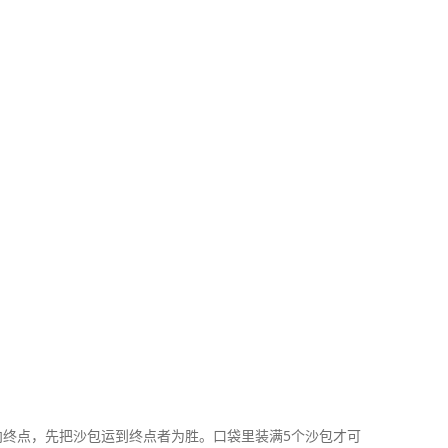
终点，先把沙包运到终点者为胜。口袋里装满5个沙包才可