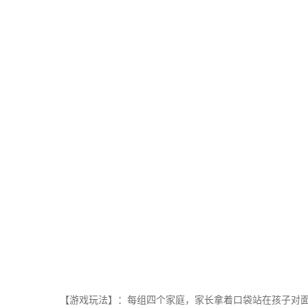
【游戏玩法】：每组四个家庭，家长拿着口袋站在孩子对