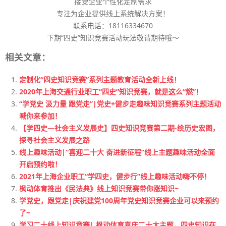
接受企业个性化定制需求
专注为企业提供线上系统解决方案！
联系电话：18116334670
下期“四史”知识竞赛活动玩法敬请期待哦～
相关文章：
定制化“四史知识竞赛”系列主题教育活动全新上线！
2020年上海交通行业职工“四史”知识竞赛，就是这么“燃”！
“学党史 汲力量 跟党走”|党史+健步走趣味知识竞赛系列主题活动
喊你来参加！
【学四史—社会主义发展史】四史知识竞赛第二期-绘历史宏图，
探寻社会主义发展之路
线上趣味活动|“喜迎二十大 奋进新征程”线上主题趣味活动全面
开启预约啦！
2021年上海企业职工“学四史，健步行”线上趣味活动嗨不停！
枫动体育推出《民法典》线上知识竞赛带你涨知识~
学党史，跟党走|庆祝建党100周年党史知识竞赛企业可以来预约
了~
学习二十线上知识竞赛| 枫动体育喜庆二十大主题，四史知识在