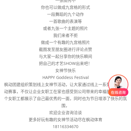
一张图秀不
你也可以做成九宫格的形式
一段舞蹈的九个动作
一首歌曲的表演等
或者九张一个主题的照片
我们来者不拒
做成一个有趣的九宫格照片
截图发至朋友圈进行评论点赞
与大家一起分享你的快乐瞬间
把自己的才艺SHOW出来吧！
女神节快乐
HAPPY Goddess Festival
枫动团建组织策划线上女神节活动，让大家通过线上一系列有趣的活
动赛事，不仅让企业女职工在家也感受到公司带来的幸福感，让每一
个女职工都展示了自己最优秀的一面，同时也为节日增添了快乐的氛
围，
欢迎企业咨询洽谈
更多好玩有趣的女神节活动尽在枫动体育
18116334670