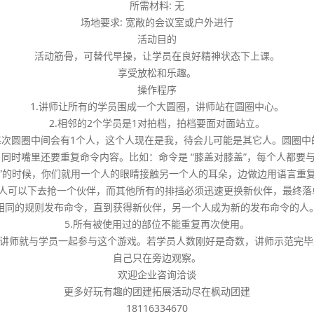
所需材料: 无
场地要求: 宽敞的会议室或户外进行
活动目的
活动筋骨，可替代早操，让学员在良好精神状态下上课。
享受放松和乐趣。
操作程序
1.讲师让所有的学员围成一个大圆圈，讲师站在圆圈中心。
2.相邻的2个学员是1对拍档，拍档要面对面站立。
每次圆圈中间会有1个人，这个人现在是我，待会儿可能是其它人。圆圈
同时嘴里还要重复命令内容。比如：命令是 “膝盖对膝盖”，每个人都要与
”的时候，你们就用一个人的眼睛接触另一个人的耳朵，边做边用语言重复
令的人可以下去抢一个伙伴，而其他所有的排挡必须迅速更换新伙伴，最终
相同的规则发布命令，直到获得新伙伴，另一个人成为新的发布命令的人
5.所有被使用过的部位不能重复再次使用。
，讲师就与学员一起参与这个游戏。若学员人数刚好是奇数，讲师示范完
自己只在旁边观察。
欢迎企业咨询洽谈
更多好玩有趣的团建拓展活动尽在枫动团建
18116334670