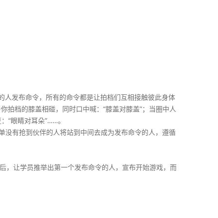
中的人发布命令，所有的命令都是让拍档们互相接触彼此身体
你拍档的膝盖相碰，同时口中喊：“膝盖对膝盖”；当圈中人
：“眼睛对耳朵”……。
落单没有抢到伙伴的人将站到中间去成为发布命令的人，遵循
。
毕后，让学员推举出第一个发布命令的人，宣布开始游戏，而