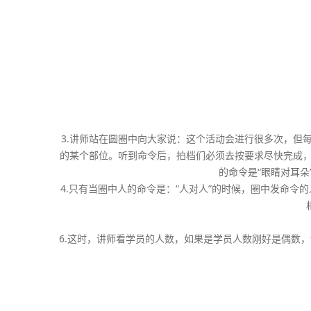
3.讲师站在圆圈中向大家说：这个活动会进行很多次，但
的某个部位。听到命令后，拍档们必须去按要求尽快完成，
的命令是“眼睛对耳朵
4.只有当圈中人的命令是：“人对人”的时候，圈中发命
6.这时，讲师看学员的人数，如果是学员人数刚好是偶数