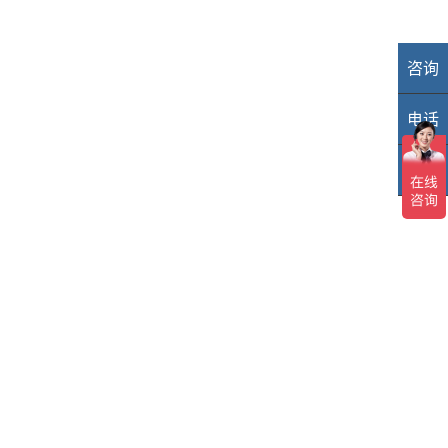
咨询
业
电话
40
TOP
TO