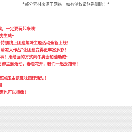
*部分素材来源于网络，如有侵权请联系删除！*
戏，一定要玩起来噢！
虎生威~
新特别线上团建趣味主题活动全新上线！
 清凉大作战”让团建变得更丰富多彩！
赛事！用绘画的方式向冬奥会加油助威~
日游主题活动，春暖花开，我们一起去踏青！
公室减压主题趣味团建活动！
班
家也可以很嗨！