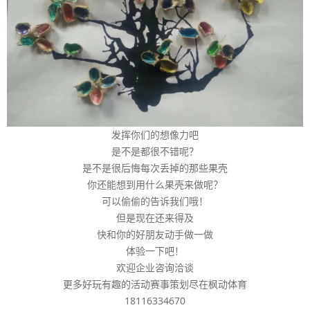
发挥你们的想像力吧
是不是都很不错呢？
是不是很后悔每次丢掉的那些果壳
你还能想到用什么果壳来做呢？
可以偷偷的告诉我们哦！
但是现在还来得及
快和你的好朋友动手做一做
体验一下吧！
欢迎企业咨询洽谈
更多好玩有趣的活动赛事策划尽在枫动体育
18116334670