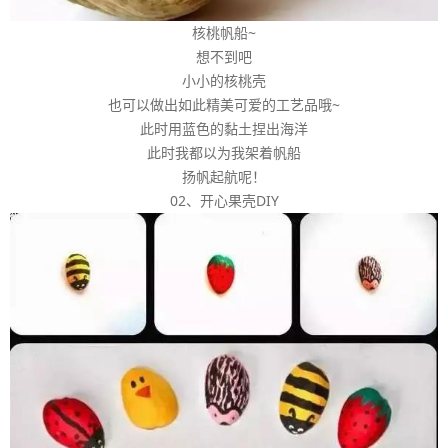
核桃帆船~
想不到吧
小小的核桃壳
也可以做出如此精美可爱的工艺品哦~
此时用蓝色的黏土捏出海洋
此时我都以为我架着帆船
扬帆起航呢！
02、开心果壳DIY