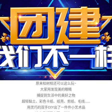
原来枯树枝还可以这么玩~
大家用发现美的眼睛
捕捉到生活中的美好之物
超轻黏土、彩色卡纸、纸壳、剪纸、毛线……
用灵巧的双手DIY出了一件件小艺术品