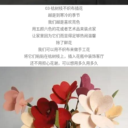
03·枯树枝不织布插花
越是到寒冷的季节
我们越是喜欢亮色
用五颜六色的花或者艺术品来装点家
让家里因为它们而显得足够热闹温馨
除了鲜花
我们可以用不织布来做手工花
将它们粘贴在枯树枝上，插入花瓶中装饰客厅
还不用担心花谢，可以想用多久用多久