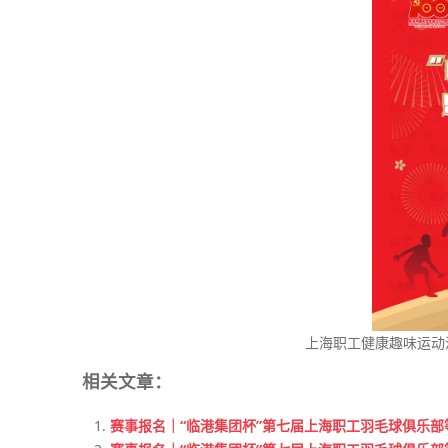
上海职工健康趣味运动
相关文章：
赛事报名｜“临港集团杯”第七届上海职工羽毛球俱乐