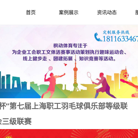
首页
案例展示
资讯动态
杯”第七届上海职工羽毛球俱乐部等级联
余三级联赛
2021-10-1