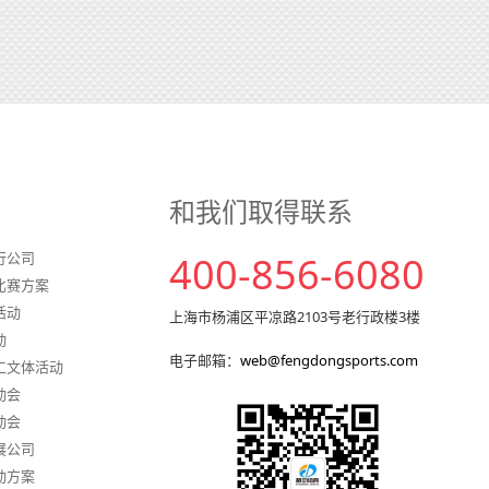
和我们取得联系
行公司
400-856-6080
比赛方案
活动
上海市杨浦区平凉路2103号老行政楼3楼
动
电子邮箱：
web@fengdongsports.com
工文体活动
动会
动会
展公司
动方案