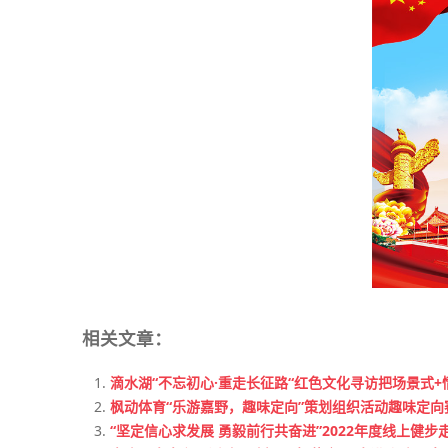
相关文章：
滴水湖“不忘初心·重走长征路“红色文化寻访把场景式+
枫动体育“乐游嘉野，趣味定向”策划组织活动趣味定
“坚定信心求发展 勇毅前行共奋进”2022年度线上健步