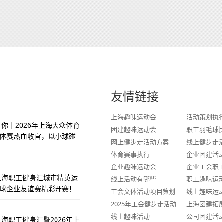
友情链接
上海趣味运动会
活动策划执
你｜2026年上海大众体育
团建趣味运动会
职工羽毛球
体赛热血收官，以小球碰
网上健步走活动方案
线上健步走
体育赛事执行
企业团建活
企业趣味运动会
企业工会职
季上海职工健身汇城市精英运
线上活动有哪些
职工趣味运
球企业友谊赛精彩开赛！
工会文体活动项目策划
线上趣味运
2025年工会健步走活动
上海团建拓
线上趣味活动
公司团建活
上海职工健身汇暨2026年上