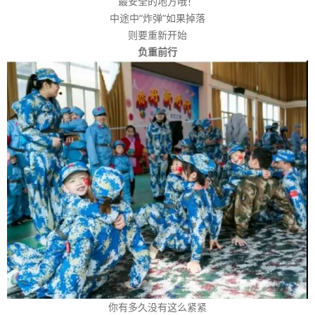
最安全的地方哦！
中途中“炸弹”如果掉落
则要重新开始
负重前行
你有多久没有这么紧紧