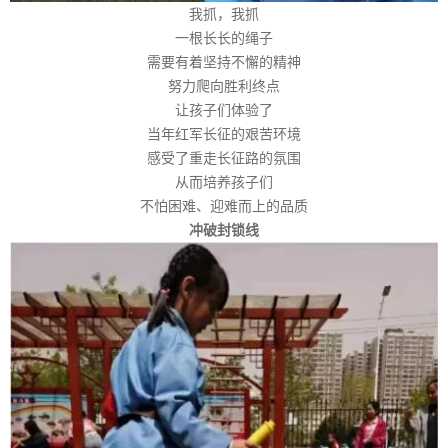
我抓，我抓
一根长长的绳子
需要有着坚持不懈的精神
努力爬向胜利终点
让孩子们体验了
当年红军长征的艰苦环境
感受了重走长征路的氛围
从而培养孩子们
不怕困难、迎难而上的品质
冲破封锁线