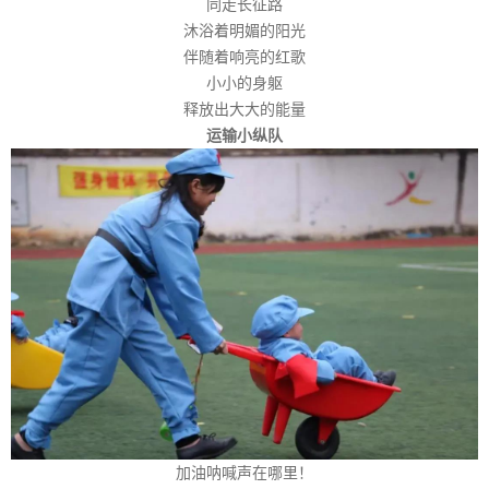
同走长征路
沐浴着明媚的阳光
伴随着响亮的红歌
小小的身躯
释放出大大的能量
运输小纵队
加油呐喊声在哪里！