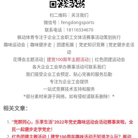
扫二维码｜关注我们
微信号｜fengdongsports
联系电话｜18116334670
枫动体育专注于企业工会职工文体活赛事活动策划执行
趣味运动会 | 趣味健步走 | 团建拓展 | 党史知识竞赛 |党史健步走活
动
花博会主题活动|
建党100周年主题活动
|| 红色团建运动会
各大企业工会举办赛事活动可联系我们
我们接受企业工会预定、贴心完善的服务后勤
专注为企业工会提供
一站式竞赛技术支持和服务
*部分素材来源于网络，如有侵权请联系删除！*
相关文章：
“党群同心，乐享生活”2022年党史趣味运动会活动赛事来啦，全
民一起健步走学党史！
红色团建主题活动丨建党100周年趣味活动不知道怎么玩？枫动