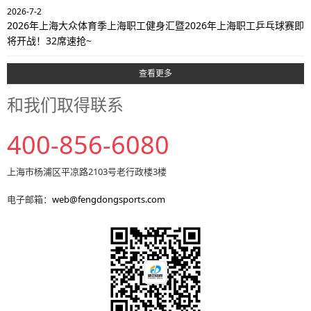
2026-7-2
2026年上海大众体育季上海职工健身汇暨2026年上海职工乒乓球赛即
将开战！32席速抢~
查看更多
和我们取得联系
400-856-6080
上海市杨浦区平凉路2103号老行政楼3楼
电子邮箱：
web@fengdongsports.com