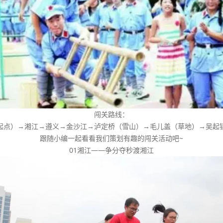
闯关路线：
起点）→湘江→遵义→金沙江→泸定桥（雪山）→毛儿盖（草地）→吴起
跟随小编一起看看我们策划有趣的闯关活动吧~
01湘江——争分夺秒渡湘江