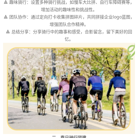
🔺 趣味骑行：设置多种骑行挑战，如慢车大比拼、自行车障碍赛等，
增加活动的趣味性和挑战性。
🔺 团队协作：通过定向打卡收集拼图碎片，共同拼接企业logo蓝图，
增强团队合作精神。
🔺 总结分享：分享骑行中的趣事和感受，合影留念，留下美好的回
忆。
二、春日骑行团建