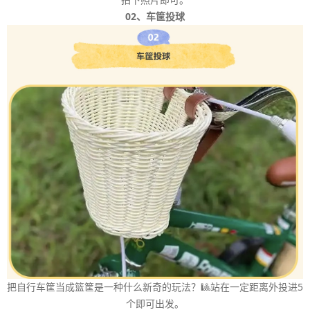
02、车筐投球
把自行车筐当成篮筐是一种什么新奇的玩法？🎱站在一定距离外投进5
个即可出发。