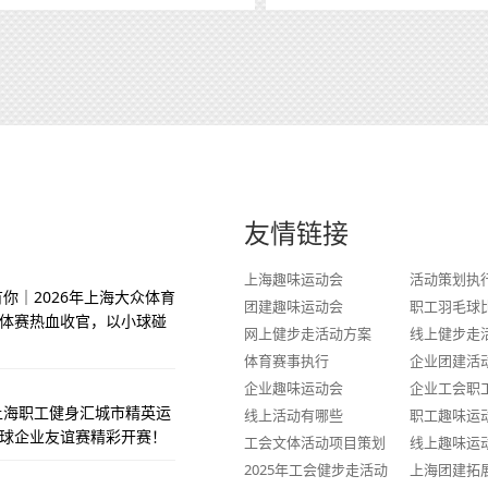
友情链接
上海趣味运动会
活动策划执
你｜2026年上海大众体育
团建趣味运动会
职工羽毛球
体赛热血收官，以小球碰
网上健步走活动方案
线上健步走
体育赛事执行
企业团建活
企业趣味运动会
企业工会职
季上海职工健身汇城市精英运
线上活动有哪些
职工趣味运
球企业友谊赛精彩开赛！
工会文体活动项目策划
线上趣味运
2025年工会健步走活动
上海团建拓