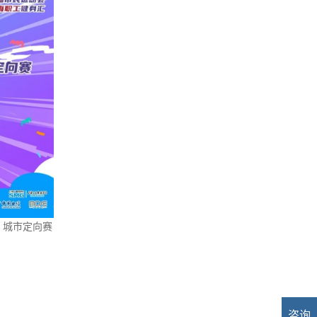
）城市定向赛
咨询
业