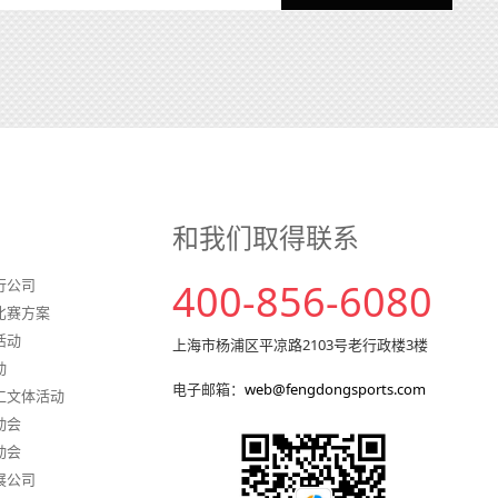
和我们取得联系
行公司
400-856-6080
比赛方案
活动
上海市杨浦区平凉路2103号老行政楼3楼
动
电子邮箱：
web@fengdongsports.com
工文体活动
动会
动会
展公司