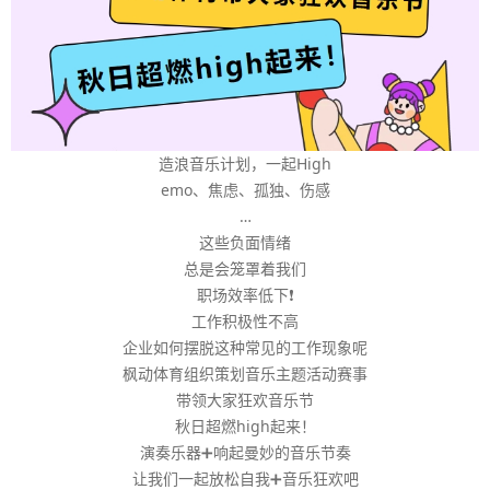
造浪音乐计划，一起High
emo、焦虑、孤独、伤感
…
这些负面情绪
总是会笼罩着我们
职场效率低下❗️
工作积极性不高
企业如何摆脱这种常见的工作现象呢
枫动体育组织策划音乐主题活动赛事
带领大家狂欢音乐节
秋日超燃high起来！
演奏乐器➕响起曼妙的音乐节奏
让我们一起放松自我➕音乐狂欢吧