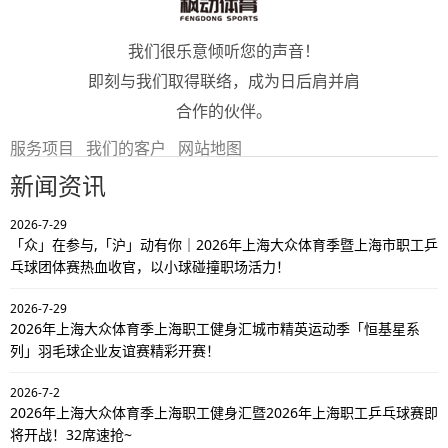
我们很乐意倾听您的声音！
即刻与我们取得联络，成为日后肩并肩
合作的伙伴。
服务项目
我们的客户
网站地图
新闻资讯
2026-7-29
「众」在参与,「沪」动有你｜2026年上海大众体育季暨上海市职工乒
乓球团体赛热血收官，以小球碰撞职场活力！
2026-7-29
2026年上海大众体育季上海职工健身汇城市精英运动季「恒基星系
列」羽毛球企业友谊赛精彩开赛！
2026-7-2
2026年上海大众体育季上海职工健身汇暨2026年上海职工乒乓球赛即
将开战！32席速抢~