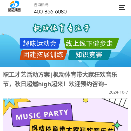
咨询热线：
400-856-6080
职工才艺活动方案|枫动体育带大家狂欢音乐
节，秋日超燃high起来！欢迎预约咨询~
2024-10-7