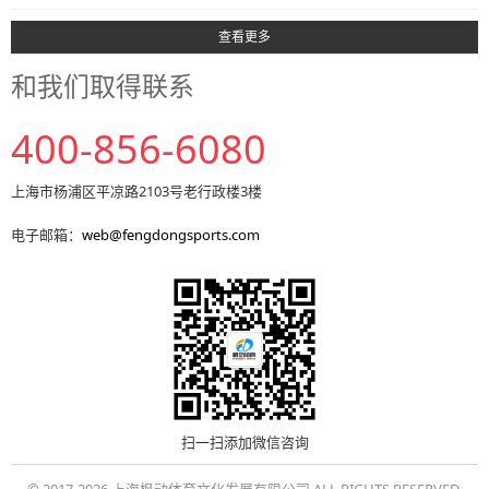
查看更多
和我们取得联系
400-856-6080
上海市杨浦区平凉路2103号老行政楼3楼
电子邮箱：
web@fengdongsports.com
扫一扫添加微信咨询