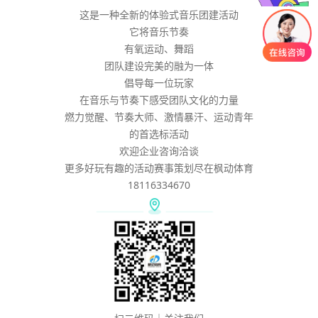
这是一种全新的体验式音乐团建活动
它将音乐节奏
有氧运动、舞蹈
团队建设完美的融为一体
倡导每一位玩家
在音乐与节奏下感受团队文化的力量
燃力觉醒、节奏大师、激情暴汗、运动青年
的首选标活动
欢迎企业咨询洽谈
更多好玩有趣的活动赛事策划尽在枫动体育
18116334670