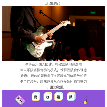
活动目标：
🔘将音乐融入团建，打破团队沟通屏障
🔘以乐队轻松合奏的模式，诠释团队合作理念
🔘自由奔放的音乐曲子➕沉浸式的体验放松感
🔘个性装扮、趣味道具从而感受乐团独特魅力
一、魔力箱鼓