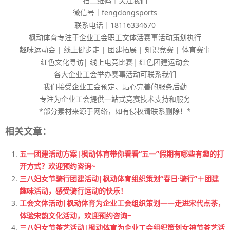
扫二维码｜关注我们
微信号｜fengdongsports
联系电话｜18116334670
枫动体育专注于企业工会职工文体活赛事活动策划执行
趣味运动会 | 线上健步走 | 团建拓展 | 知识竞赛 | 体育赛事
红色文化寻访| 线上电竞比赛| 红色团建运动会
各大企业工会举办赛事活动可联系我们
我们接受企业工会预定、贴心完善的服务后勤
专注为企业工会提供一站式竞赛技术支持和服务
*部分素材来源于网络，如有侵权请联系删除！*
相关文章：
五一团建活动方案|枫动体育带你看看“五一”假期有哪些有趣的打
开方式？欢迎预约咨询~
三八妇女节骑行团建活动|枫动体育组织策划“春日·骑行”＋团建
趣味活动，感受骑行运动的快乐！
工会文体活动|枫动体育为企业工会组织策划——走进宋代点茶，
体验宋韵文化活动，欢迎预约咨询~
三八妇女节茶艺活动|枫动体育为企业工会组织策划女神节茶艺活