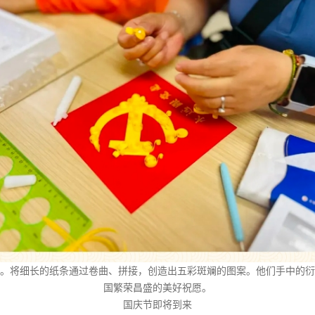
。将细长的纸条通过卷曲、拼接，创造出五彩斑斓的图案。他们手中的衍
国繁荣昌盛的美好祝愿。
国庆节即将到来