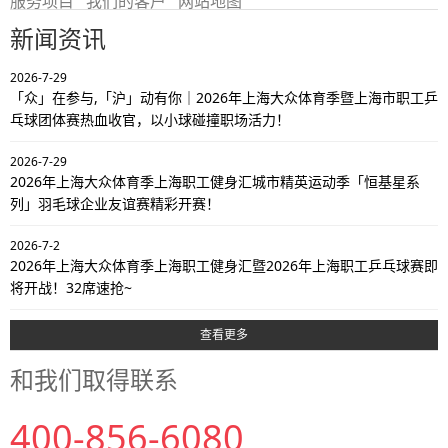
服务项目
我们的客户
网站地图
新闻资讯
2026-7-29
「众」在参与,「沪」动有你｜2026年上海大众体育季暨上海市职工乒
乓球团体赛热血收官，以小球碰撞职场活力！
2026-7-29
2026年上海大众体育季上海职工健身汇城市精英运动季「恒基星系
列」羽毛球企业友谊赛精彩开赛！
2026-7-2
2026年上海大众体育季上海职工健身汇暨2026年上海职工乒乓球赛即
将开战！32席速抢~
查看更多
和我们取得联系
400-856-6080