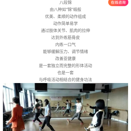
八段锦
由八种如“锦”缎般
优美、柔顺的动作组成
动作简单易学
通过肢体关节、肌肉的拉伸
达到外练筋骨皮
内练一口气
能够缓解压力、调节情绪
改善亚健康
是一套独立而完整的形体活动
也是一套
与呼吸活动相结合的健身功法