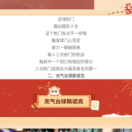
足球射门
踢出精彩人生
这个射门有点不一样哦
瞄准球门心坚定
奋力一脚破网来
每人三次射门的机会
每射中一个洞口有相应的得分
三次射门成绩总分最高者名列第一
二、充气台球斯诺克