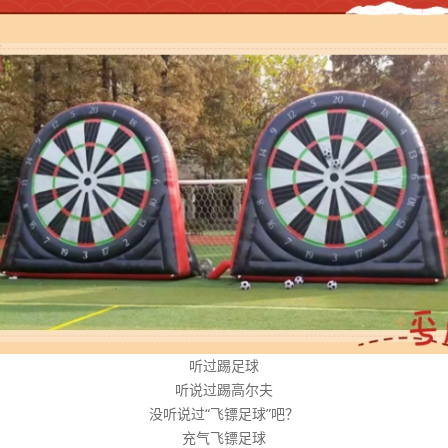
听过踢足球
听说过踢高尔夫
没听说过“飞镖足球”吧？
充气飞镖足球