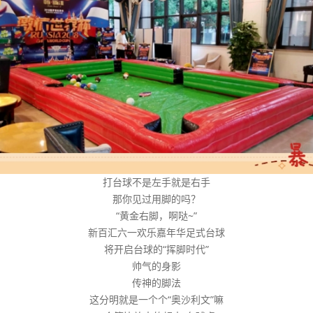
打台球不是左手就是右手
那你见过用脚的吗？
“黄金右脚，啊哒~”
新百汇六一欢乐嘉年华足式台球
将开启台球的“挥脚时代”
帅气的身影
传神的脚法
这分明就是一个个“奥沙利文”嘛