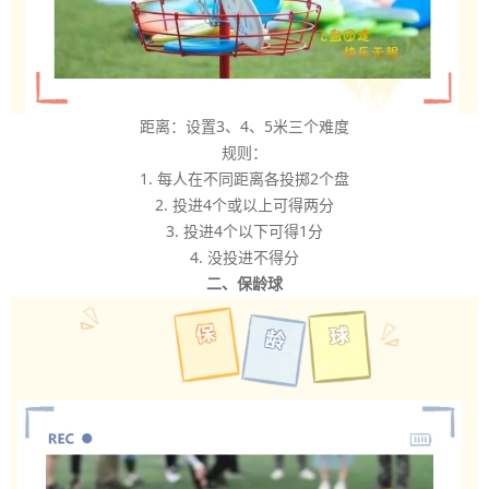
距离：设置3、4、5米三个难度
规则：
1. 每人在不同距离各投掷2个盘
2. 投进4个或以上可得两分
3. 投进4个以下可得1分
4. 没投进不得分
二、保龄球