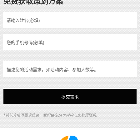
免费获取策划方案
*请认真填写需求信息，我们会在24小时内与您取得联系。