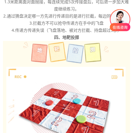
1.3米距离面对面抛接，每连续完成5次传接盘后，可后退一步加大难
度继续练习。
2.通过猜盘决定哪一方先进行传递目的是进行拦截，每边同时在场5人
3.拦截方不可以抢夺传递方在手中的飞盘
4.传递方传递失误（飞盘落地、被对方拦截、持盘超过5秒）
四、地靶投掷