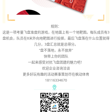
规则：
这是一项考量飞盘准度的游戏，在地面上有一个地靶图。每队成员有3
盘机会，队员在8米外向地靶图进行投掷，最后飞盘落在什么位置就得
几分，3盘汇总就是总得分。
“盘不落地，永不放弃”
快带上你的团队
一起来感受对抗飞盘团建的魅力吧！
欢迎企业咨询洽谈
更多好玩有趣的活动赛事策划尽在枫动体育
18116334670