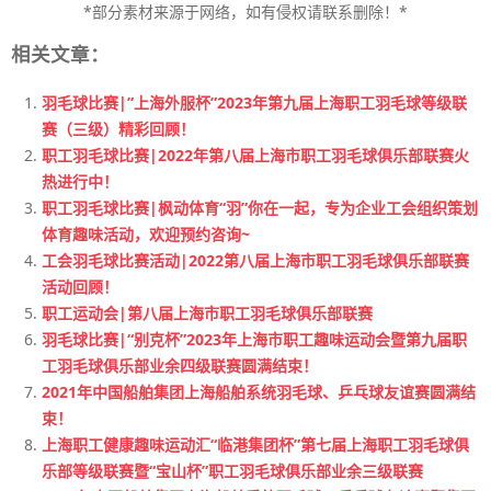
*部分素材来源于网络，如有侵权请联系删除！*
相关文章：
羽毛球比赛|”上海外服杯”2023年第九届上海职工羽毛球等级联
赛（三级）精彩回顾！
职工羽毛球比赛|2022年第八届上海市职工羽毛球俱乐部联赛火
热进行中！
职工羽毛球比赛|枫动体育“羽”你在一起，专为企业工会组织策划
体育趣味活动，欢迎预约咨询~
工会羽毛球比赛活动|2022第八届上海市职工羽毛球俱乐部联赛
活动回顾！
职工运动会|第八届上海市职工羽毛球俱乐部联赛
羽毛球比赛|“别克杯”2023年上海市职工趣味运动会暨第九届职
工羽毛球俱乐部业余四级联赛圆满结束！
2021年中国船舶集团上海船舶系统羽毛球、乒乓球友谊赛圆满结
束！
上海职工健康趣味运动汇“临港集团杯”第七届上海职工羽毛球俱
乐部等级联赛暨“宝山杯”职工羽毛球俱乐部业余三级联赛