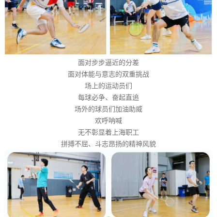
面对步步逼近的分差
面对体能与意志的双重挑战
场上的运动员们
每球必争、奋起直追
场外的球员们加油助威
欢呼呐喊
无不彰显着上海职工
拼搏不屈、斗志昂扬的精神风貌