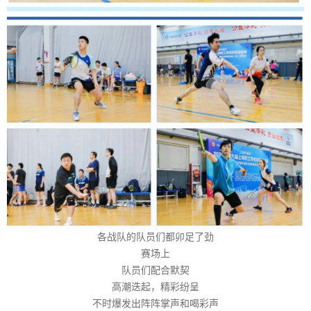
各战队的队员们都卯足了劲
赛场上
队员们配合默契
高潮迭起，精彩纷呈
不时爆发出阵阵掌声和喝彩声