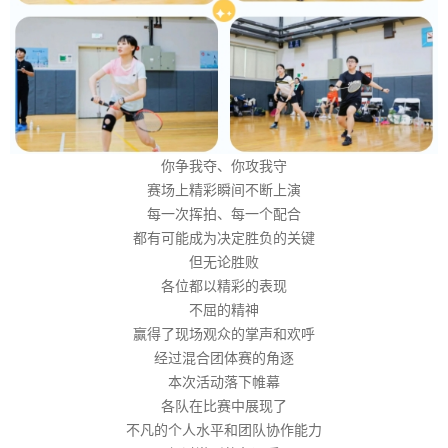
你争我夺、你攻我守
赛场上精彩瞬间不断上演
每一次挥拍、每一个配合
都有可能成为决定胜负的关键
但无论胜败
各位都以精彩的表现
不屈的精神
赢得了现场观众的掌声和欢呼
经过混合团体赛的角逐
本次活动落下帷幕
各队在比赛中展现了
不凡的个人水平和团队协作能力