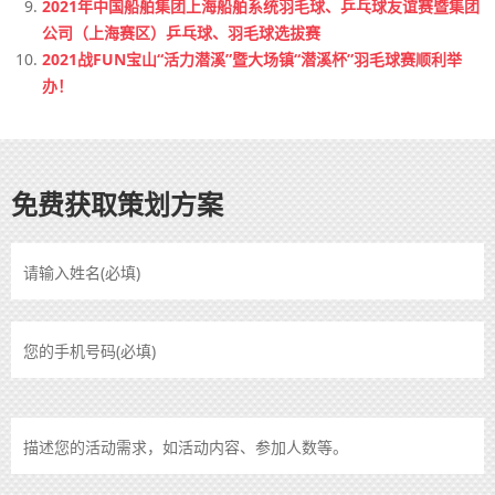
2021年中国船舶集团上海船舶系统羽毛球、乒乓球友谊赛暨集团
公司（上海赛区）乒乓球、羽毛球选拔赛
2021战FUN宝山“活力潜溪”暨大场镇“潜溪杯”羽毛球赛顺利举
办！
免费获取策划方案