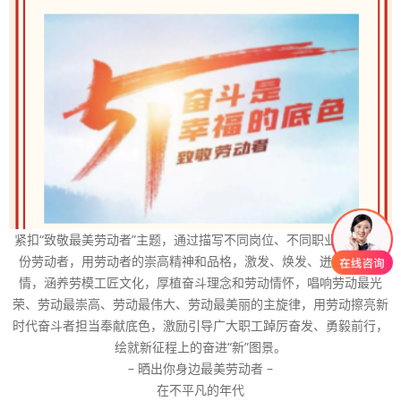
紧扣“致敬最美劳动者”主题，通过描写不同岗位、不同职业、不同身
份劳动者，用劳动者的崇高精神和品格，激发、焕发、迸发劳动热
情，涵养劳模工匠文化，厚植奋斗理念和劳动情怀，唱响劳动最光
荣、劳动最崇高、劳动最伟大、劳动最美丽的主旋律，用劳动擦亮新
时代奋斗者担当奉献底色，激励引导广大职工踔厉奋发、勇毅前行，
绘就新征程上的奋进“新”图景。
– 晒出你身边最美劳动者 –
在不平凡的年代