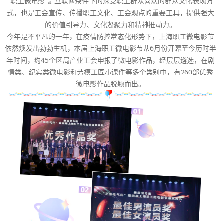
“职工微电影”是互联网条件下的深受职工群众喜欢的群众文化表现方
式，也是工会宣传、传播职工文化、工会观点的重要工具，提供强大
的价值引导力、文化凝聚力和精神推动力。
今年是不平凡的一年，在疫情防控常态化形势下，上海职工微电影节
依然焕发出勃勃生机，本届上海职工微电影节从6月份开幕至今历时半
年时间，约45个区局产业工会申报了微电影作品，经层层遴选，在剧
情类、纪实类微电影和劳模工匠小课件等多个类别中，有260部优秀
微电影作品脱颖而出。