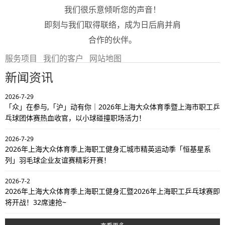
我们很乐意倾听您的声音！
即刻与我们取得联络，成为日后肩并肩
合作的伙伴。
服务项目
我们的客户
网站地图
新闻资讯
2026-7-29
「众」在参与,「沪」动有你｜2026年上海大众体育季暨上海市职工乒
乓球团体赛热血收官，以小球碰撞职场活力！
2026-7-29
2026年上海大众体育季上海职工健身汇城市精英运动季「恒基星系
列」羽毛球企业友谊赛精彩开赛！
2026-7-2
2026年上海大众体育季上海职工健身汇暨2026年上海职工乒乓球赛即
将开战！32席速抢~